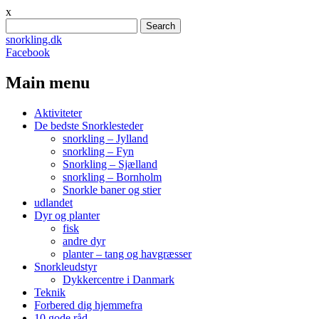
x
Search
for:
snorkling.dk
Facebook
Main menu
Skip
Aktiviteter
to
De bedste Snorklesteder
content
snorkling – Jylland
snorkling – Fyn
Snorkling – Sjælland
snorkling – Bornholm
Snorkle baner og stier
udlandet
Dyr og planter
fisk
andre dyr
planter – tang og havgræsser
Snorkleudstyr
Dykkercentre i Danmark
Teknik
Forbered dig hjemmefra
10 gode råd