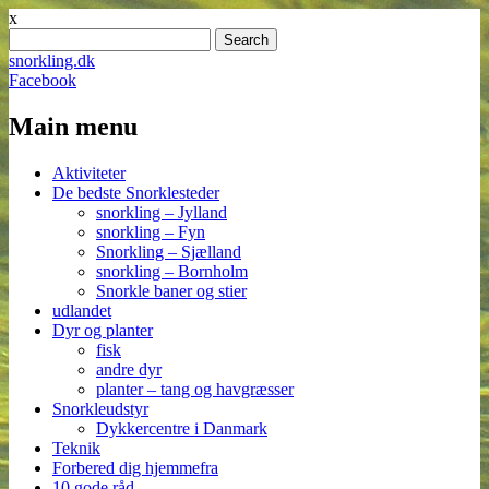
x
Search
for:
snorkling.dk
Facebook
Main menu
Skip
Aktiviteter
to
De bedste Snorklesteder
content
snorkling – Jylland
snorkling – Fyn
Snorkling – Sjælland
snorkling – Bornholm
Snorkle baner og stier
udlandet
Dyr og planter
fisk
andre dyr
planter – tang og havgræsser
Snorkleudstyr
Dykkercentre i Danmark
Teknik
Forbered dig hjemmefra
10 gode råd