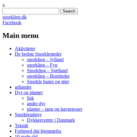
x
Search
for:
snorkling.dk
Facebook
Main menu
Skip
Aktiviteter
to
De bedste Snorklesteder
content
snorkling – Jylland
snorkling – Fyn
Snorkling – Sjælland
snorkling – Bornholm
Snorkle baner og stier
udlandet
Dyr og planter
fisk
andre dyr
planter – tang og havgræsser
Snorkleudstyr
Dykkercentre i Danmark
Teknik
Forbered dig hjemmefra
10 gode råd