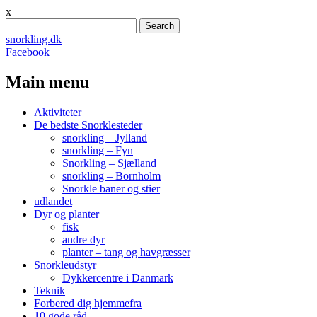
x
Search
for:
snorkling.dk
Facebook
Main menu
Skip
Aktiviteter
to
De bedste Snorklesteder
content
snorkling – Jylland
snorkling – Fyn
Snorkling – Sjælland
snorkling – Bornholm
Snorkle baner og stier
udlandet
Dyr og planter
fisk
andre dyr
planter – tang og havgræsser
Snorkleudstyr
Dykkercentre i Danmark
Teknik
Forbered dig hjemmefra
10 gode råd