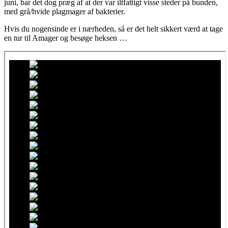
juni, bar det dog præg af at der var iltfattigt visse steder på bunden,
med grå/hvide plagmager af bakterier.
Hvis du nogensinde er i nærheden, så er det helt sikkert værd at tage
en tur til Amager og besøge heksen …