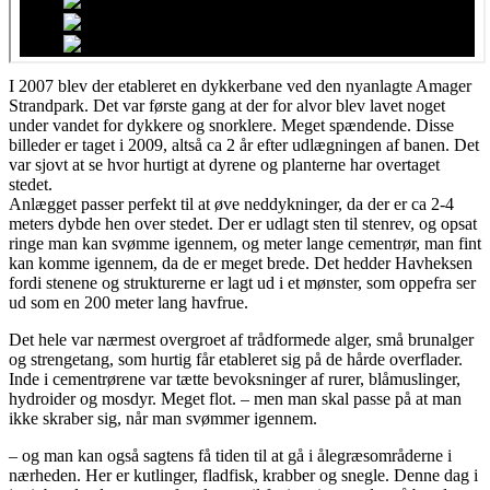
I 2007 blev der etableret en dykkerbane ved den nyanlagte Amager
Strandpark. Det var første gang at der for alvor blev lavet noget
under vandet for dykkere og snorklere. Meget spændende. Disse
billeder er taget i 2009, altså ca 2 år efter udlægningen af banen. Det
var sjovt at se hvor hurtigt at dyrene og planterne har overtaget
stedet.
Anlægget passer perfekt til at øve neddykninger, da der er ca 2-4
meters dybde hen over stedet. Der er udlagt sten til stenrev, og opsat
ringe man kan svømme igennem, og meter lange cementrør, man fint
kan komme igennem, da de er meget brede. Det hedder Havheksen
fordi stenene og strukturerne er lagt ud i et mønster, som oppefra ser
ud som en 200 meter lang havfrue.
Det hele var nærmest overgroet af trådformede alger, små brunalger
og strengetang, som hurtig får etableret sig på de hårde overflader.
Inde i cementrørene var tætte bevoksninger af rurer, blåmuslinger,
hydroider og mosdyr. Meget flot. – men man skal passe på at man
ikke skraber sig, når man svømmer igennem.
– og man kan også sagtens få tiden til at gå i ålegræsområderne i
nærheden. Her er kutlinger, fladfisk, krabber og snegle. Denne dag i