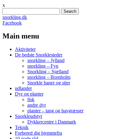
x
Search
for:
snorkling.dk
Facebook
Main menu
Skip
Aktiviteter
to
De bedste Snorklesteder
content
snorkling – Jylland
snorkling – Fyn
Snorkling – Sjælland
snorkling – Bornholm
Snorkle baner og stier
udlandet
Dyr og planter
fisk
andre dyr
planter – tang og havgræsser
Snorkleudstyr
Dykkercentre i Danmark
Teknik
Forbered dig hjemmefra
10 gode råd