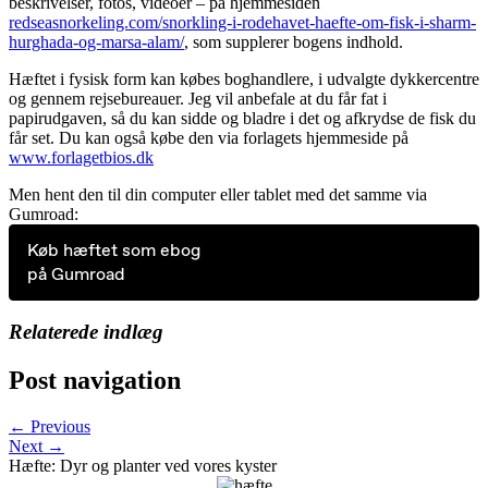
beskrivelser, fotos, videoer – på hjemmesiden
redseasnorkeling.com/snorkling-i-rodehavet-haefte-om-fisk-i-sharm-
hurghada-og-marsa-alam/
, som supplerer bogens indhold.
Hæftet i fysisk form kan købes boghandlere, i udvalgte dykkercentre
og gennem rejsebureauer. Jeg vil anbefale at du får fat i
papirudgaven, så du kan sidde og bladre i det og afkrydse de fisk du
får set. Du kan også købe den via forlagets hjemmeside på
www.forlagetbios.dk
Men hent den til din computer eller tablet med det samme via
Gumroad:
Køb hæftet som ebog
på Gumroad
Relaterede indlæg
Post navigation
← Previous
Next →
Hæfte: Dyr og planter ved vores kyster