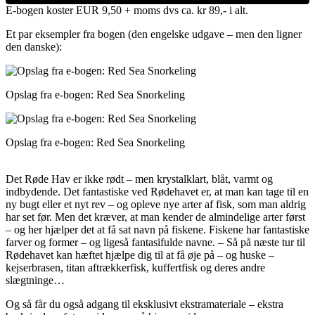
E-bogen koster EUR 9,50 + moms dvs ca. kr 89,- i alt.
Et par eksempler fra bogen (den engelske udgave – men den ligner
den danske):
Opslag fra e-bogen: Red Sea Snorkeling
Opslag fra e-bogen: Red Sea Snorkeling
Det Røde Hav er ikke rødt – men krystalklart, blåt, varmt og
indbydende. Det fantastiske ved Rødehavet er, at man kan tage til en
ny bugt eller et nyt rev – og opleve nye arter af fisk, som man aldrig
har set før. Men det kræver, at man kender de almindelige arter først
– og her hjælper det at få sat navn på fiskene. Fiskene har fantastiske
farver og former – og ligeså fantasifulde navne. – Så på næste tur til
Rødehavet kan hæftet hjælpe dig til at få øje på – og huske –
kejserbrasen, titan aftrækkerfisk, kuffertfisk og deres andre
slægtninge…
Og så får du også adgang til eksklusivt ekstramateriale – ekstra