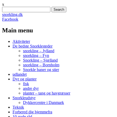
x
Search
for:
snorkling.dk
Facebook
Main menu
Skip
Aktiviteter
to
De bedste Snorklesteder
content
snorkling – Jylland
snorkling – Fyn
Snorkling – Sjælland
snorkling – Bornholm
Snorkle baner og stier
udlandet
Dyr og planter
fisk
andre dyr
planter – tang og havgræsser
Snorkleudstyr
Dykkercentre i Danmark
Teknik
Forbered dig hjemmefra
10 gode råd