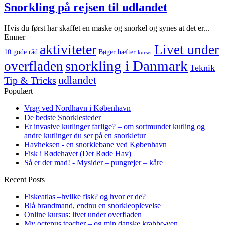
Snorkling på rejsen til udlandet
Hvis du først har skaffet en maske og snorkel og synes at det er...
Emner
aktiviteter
Livet under
10 gode råd
Bøger
hæfter
kurser
snorkling i Danmark
overfladen
Teknik
udlandet
Tip & Tricks
Populært
Vrag ved Nordhavn i København
De bedste Snorklesteder
Er invasive kutlinger farlige? – om sortmundet kutling og
andre kutlinger du ser på en snorkletur
Havheksen - en snorklebane ved København
Fisk i Rødehavet (Det Røde Hav)
Så er der mad! - Mysider – pungrejer – kåre
Recent Posts
Fiskeatlas –hvilke fisk? og hvor er de?
Blå brandmand, endnu en snorkleoplevelse
Online kursus: livet under overfladen
My octepus teacher – og min danske krabbe-ven