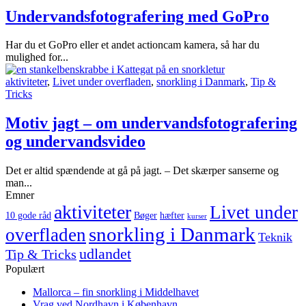
Undervandsfotografering med GoPro
Har du et GoPro eller et andet actioncam kamera, så har du
mulighed for...
aktiviteter
,
Livet under overfladen
,
snorkling i Danmark
,
Tip &
Tricks
Motiv jagt – om undervandsfotografering
og undervandsvideo
Det er altid spændende at gå på jagt. – Det skærper sanserne og
man...
Emner
aktiviteter
Livet under
10 gode råd
Bøger
hæfter
kurser
snorkling i Danmark
overfladen
Teknik
udlandet
Tip & Tricks
Populært
Mallorca – fin snorkling i Middelhavet
Vrag ved Nordhavn i København