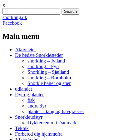
x
Search
for:
snorkling.dk
Facebook
Main menu
Skip
Aktiviteter
to
De bedste Snorklesteder
content
snorkling – Jylland
snorkling – Fyn
Snorkling – Sjælland
snorkling – Bornholm
Snorkle baner og stier
udlandet
Dyr og planter
fisk
andre dyr
planter – tang og havgræsser
Snorkleudstyr
Dykkercentre i Danmark
Teknik
Forbered dig hjemmefra
10 gode råd