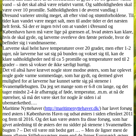
vand – så det skal altså være relativt varmt. Og saltholdigheden skal
være over 10 promille. Saltholdigheden i de øverst vandlag i
Øresund varierer utrolig meget, alt efter vind og strømforholdene. Til
tider kan vandet være meget salt, men til andre tider er det næsten
helt fersk. Så der er ingen tvivl om at vandet i Øresund og
København havn må være lige på grænsen af, hvad østers kan klare,
hvis de skal gyde, og larverne overleve den første periode, hvor de
befinder sig i vandmasserne.
Larverne skal helst have temperaturer over 20 grader, men efter 1-2
uger, når larverne har sat sig på bunden og vokset sig til, kan de
klare saltholdigheder ned til ca 5 promille og temperaturer ned til 2
grader – men så vokser de ikke særligt hurtigt.
Det vil altså have krævet nogle store modne østers, som har oplevet
nogle gode varme sommerdage, som har gydt, og dermed givet
mulighed for at larverne har kunnet sætte sig på stenene i
Svanemøllebugten. Da jeg set mange som er 6-8 cm lange, og det
tager mindst 2-4 år afhængig af føde, temperatur, .m.m. at nå de
størrelser, så må det være sket for nogle år siden i al
ubemærkethed….
Maritime Nyttehaver (
http://maritimenyttehaver.dk/
) har lavet forsøg
med østers i Københavns Havn og udsat østers i siden efteråret 2011
og frem til 2016. Og det kan være østers fra disse forsøg, som har
givet anledning til de østers der nu sidder på stenene i Svanemøllen-
bugten ? – Det vil være mit bedst gæt … – Men de ligner mest de
mere aflange Stillehavsøsters mere end de ligner Europæisk østers.