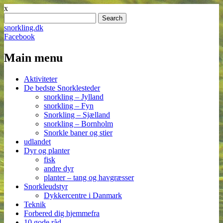
x
Search
for:
snorkling.dk
Facebook
Main menu
Skip
Aktiviteter
to
De bedste Snorklesteder
content
snorkling – Jylland
snorkling – Fyn
Snorkling – Sjælland
snorkling – Bornholm
Snorkle baner og stier
udlandet
Dyr og planter
fisk
andre dyr
planter – tang og havgræsser
Snorkleudstyr
Dykkercentre i Danmark
Teknik
Forbered dig hjemmefra
10 gode råd