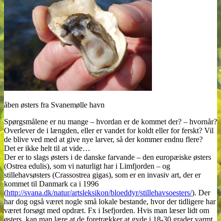
åben østers fra Svanemølle havn
Spørgsmålene er nu mange – hvordan er de kommet der? – hvornår?
Overlever de i længden, eller er vandet for koldt eller for ferskt? Vil
de blive ved med at give nye larver, så der kommer endnu flere?
Det er ikke helt til at vide…
Der er to slags østers i de danske farvande – den europæiske østers
(Ostrea edulis), som vi naturligt har i Limfjorden – og
stillehavsøsters (Crassostrea gigas), som er en invasiv art, der er
kommet til Danmark ca i 1996
(
http://svana.dk/natur/artsleksikon/bloeddyr/stillehavsoesters/
). Der
har dog også været nogle små lokale bestande, hvor der tidligere har
været forsøgt med opdræt. Fx i Isefjorden. Hvis man læser lidt om
østers, kan man lære at de foretrækker at gyde i 18-30 grader varmt