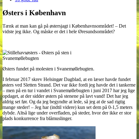
Østers i København
Tænk at man kan gå på østersjagt i Københavnsområdet! – Det
vidste jeg ikke. Og måske er det i hele Øresundsområdet?
Østers fundet på molesten i Svanemøllebugten.
I februar 2017 skrev Helsingør Dagblad, at en læser havde fundet
østers ved Sletten Strand. Det var ikke fordi jeg havde det i tankerne
– men på en tur i vandet i Svanemøllebugten i juni 2017 har jeg lige
opdaget, at der sidder østers på stenene på lavt vand! Det har jeg
aldrig set før. Og da jeg begyndte at lede, så jeg at de sad rigtig
mange steder! – Jeg har (indtil videre) kun set dem på 0-1,5 meters
dybde. Altså lige under overfladen, på steder, hvor der ikke er stor
plads konkurrence fra blåmuslinger.