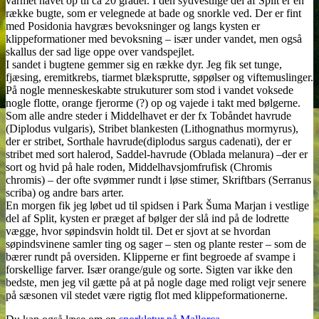
varmet havet op til ca 20 grader. I den sydvestlige del af Split er en
række bugte, som er velegnede at bade og snorkle ved. Der er fint
med Posidonia havgræs bevoksninger og langs kysten er
klippeformationer med bevoksning – især under vandet, men også
skallus der sad lige oppe over vandspejlet.
I sandet i bugtene gemmer sig en række dyr. Jeg fik set tunge,
fjæsing, eremitkrebs, tiarmet blæksprutte, søpølser og viftemuslinger.
På nogle menneskeskabte strukuturer som stod i vandet voksede
nogle flotte, orange fjerorme (?) op og vajede i takt med bølgerne.
Som alle andre steder i Middelhavet er der fx Tobåndet havrude
(Diplodus vulgaris), Stribet blankesten (Lithognathus mormyrus),
der er stribet, Sorthale havrude(diplodus sargus cadenati), der er
stribet med sort halerod, Saddel-havrude (Oblada melanura) –der er
sort og hvid på hale roden, Middelhavsjomfrufisk (Chromis
chromis) – der ofte svømmer rundt i løse stimer, Skriftbars (Serranus
scriba) og andre bars arter.
En morgen fik jeg løbet ud til spidsen i Park Šuma Marjan i vestlige
del af Split, kysten er præget af bølger der slå ind på de lodrette
vægge, hvor søpindsvin holdt til. Det er sjovt at se hvordan
søpindsvinene samler ting og sager – sten og plante rester – som de
bærer rundt på oversiden. Klipperne er fint begroede af svampe i
forskellige farver. Især orange/gule og sorte. Sigten var ikke den
bedste, men jeg vil gætte på at på nogle dage med roligt vejr senere
på sæsonen vil stedet være rigtig flot med klippeformationerne.