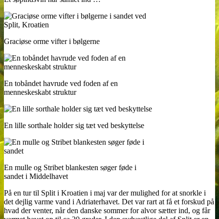
Graciøse orme vifter i bølgerne
En tobåndet havrude ved foden af en
menneskeskabt struktur
En lille sorthale holder sig tæt ved beskyttelse
En mulle og Stribet blankesten søger føde i
sandet i Middelhavet
På en tur til Split i Kroatien i maj var der mulighed for at snorkle i
det dejlig varme vand i Adriaterhavet. Det var rart at få et forskud på
hvad der venter, når den danske sommer for alvor sætter ind, og får