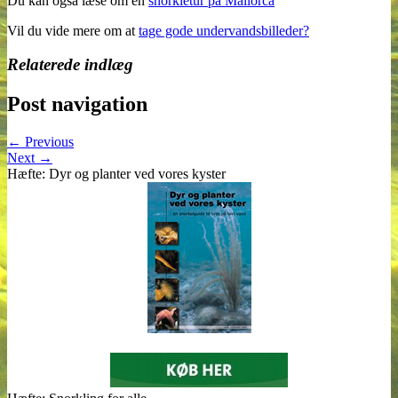
Du kan også læse om en
snorkletur på Mallorca
Vil du vide mere om at
tage gode undervandsbilleder?
Relaterede indlæg
Post navigation
← Previous
Next →
Hæfte: Dyr og planter ved vores kyster