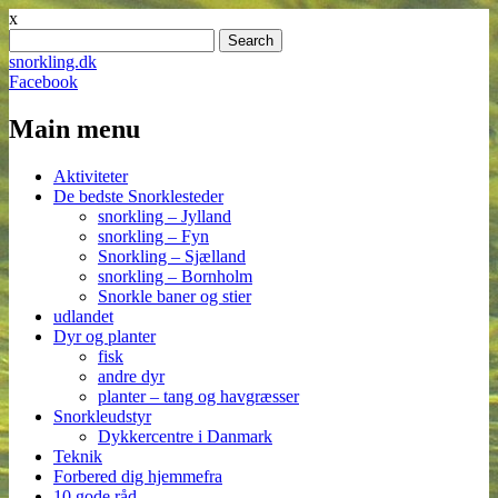
x
Search
for:
snorkling.dk
Facebook
Main menu
Skip
Aktiviteter
to
De bedste Snorklesteder
content
snorkling – Jylland
snorkling – Fyn
Snorkling – Sjælland
snorkling – Bornholm
Snorkle baner og stier
udlandet
Dyr og planter
fisk
andre dyr
planter – tang og havgræsser
Snorkleudstyr
Dykkercentre i Danmark
Teknik
Forbered dig hjemmefra
10 gode råd